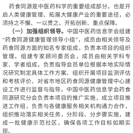
药食同源是中医药科学的重要组成部分，也是开
启人类健康管理、拓展大健康产业的重要途径，必
须持之不懈、一以贯之、开拓创新、重点保障。
（一）
加强组织领导。
中国中医药信息学会组建
“药食同源健康管理领导小组”，成员
由相关领导及
药食同源方面的知名专家组成，
负责本项目的组织
管理。
组建专家顾问委员会，成员由相关学科专
家、学者组成，负责指导
会员单位
根据本地实际情
况研究制定具体
工作
方案
、
组织开
展
项目
监测评估
和考核评价
、对
省
市地区
药食同源
健康管理
中心
建
设工作进行监督与指导。
中国中医药信息学会药食
同源研究分会负责本项目的推广实施，
成立项目推
进工作组，负责与
各
健康服务相关机构
通力合作
，
组织
推动落实
相
关任务
，
分阶段、分步骤实施，建
成一批健康示范社区
，确保各项工作目标如期实
现。