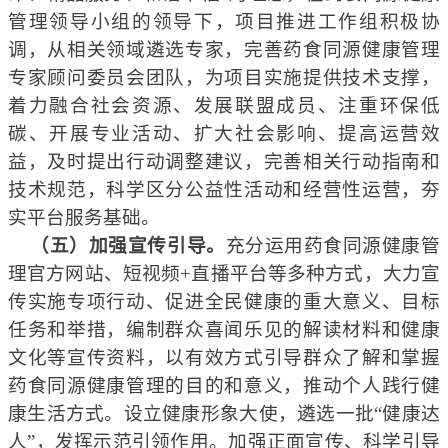
管理
领导小组的领导下，
项目推进工作组积极协
调，
从相关领域遴选专家，完善药食同源
健康管理
专家顾问
委员会团队
，为
项目
实施提供技术支撑
，
着力融合社会资源、发展联盟成员、注重环保低
碳、开展专业活动、扩大社会影响、提高运营效
益，
及时提出行动调整建议，完善
相关行动
指南和
技术规范，科学区分公益性活动和经营性运营，夯
实平台服务基础。
（五）加强宣传引导。
充分运用
药食同源
健康管
理
官方
网站、短视频+直播平台
等多种方式
，大力宣
传实施
专项
行动、促进全民健康的重大意义、目标
任务和举措，编制群众喜闻乐见的
解读材
料和
健康
文化等宣传资料，
以有效方式引导群众了解和掌握
药食同源健康管理的目的和意义
，推动个人践行健
康生活方式。设立健康形象大使，
遴
选一批“健康达
人”，发挥示范引领作用。加强正面宣传、科学引导