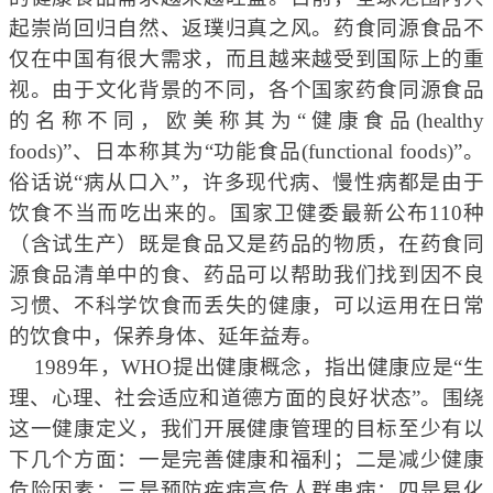
起崇尚回归自然、返璞归真之风。药食同源食品不
仅在中国有很大需求，而且越来越受到国际上的重
视。由于文化背景的不同，各个国家药食同源食品
的名称不同，欧美称其为“健康食品(healthy
foods)”、日本称其为“功能食品(functional foods)”。
俗话说“病从口入”，许多现代病、慢性病都是由于
饮食不当而吃出来
的。国家卫健委最新公布110种
（含试生产）
既是食品又是药品的物
质，在药食同
源食品清单中的食、药品可以帮助我们找到因不良
习惯、不科学饮食而丢失的健康，可以运用在日常
的饮食中，保养身体、延年益寿。
1989年，WHO提出
健康概念，指出健康应是“生
理、心理、社会适应和道德方面的良好状态”。
围绕
这一健康定义，我们开展
健康管理的目标至少有以
下几个方面：
一是
完善健康和福利
；二是
减少健康
危险因素
；三是
预防疾病高危人群患病
；四是
易化