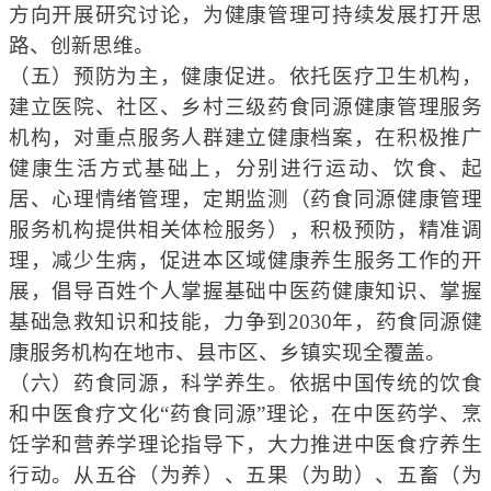
方向开展研究讨论，为健康管理可持续发展打开思
路、创新思维。
（五）预防为主，健康促进。
依托医疗
卫生
机构，
建立医院、社区、乡村三级
药食同源
健康管理服务
机构，
对
重点服务人群
建立健康档案，
在积极
推广
健康生活方式
基础上
，
分别进行运动、饮食、起
居、心理情绪管理，定期监测（
药食同源健康管理
服务机构
提供相关体检服务），积极预防，精准调
理，减少生病，促进
本
区
域
健康养生服务工作的开
展
，
倡导百姓个人掌握基础中医药健康知识、掌握
基础急救知识和技能，力争到203
0
年，药食同源
健
康
服务机构在地市、县市区、乡镇实现全覆盖。
（六）药食同源，科学养生。
依据
中
国传统的饮食
和中医食疗文化“药食同源”理论，在中医
药
学、烹
饪学和营养学理论指导下，
大力推进中医食疗养生
行动。
从五谷（为养）、五果（为助）、五畜（为