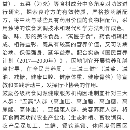
益）、五菜（为充）等食材成分中多角度对功效进
行研究，探索食疗方的有效物质，严格按药膳配
方，将中药与某些具有药用价值的食物相配伍，采
用独特的饮食烹调技术和现代科学方法制作成色、
香、味、形的美味食品，“寓医于食”，药食相辅相
成
、
相得益彰
，
既具有较高的营养价值，又可防病
治病、保健强身、延年益寿。配合实施《国民营养
计划（2017—2030年）》，因地制宜开展营养和膳
食指导，在全民营养周、“三减三健”（减盐、减
油、减糖，健康口腔、健康体重、健康骨骼）等宣
教和实践活动中，发挥行业协会的作用。
鼓励各级药食同源健康服务机构因地制宜针对三大
人群：“五高”人群（高血压、高血脂、高血糖、高
尿酸、高体重）、亚健康人群、美容养颜人群，将
药食同源功能农业产业化（生态种植、畜牧饲料、
农产品深加工、生鲜、餐饮连锁、休闲度假园区