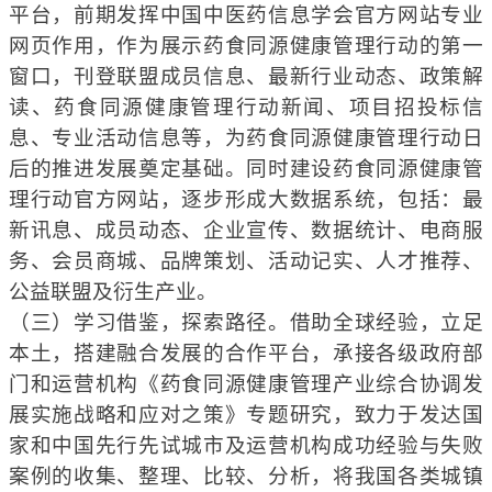
平台，
前期
发挥
中国
中医药信息学会
官方
网站专业
网页
作用，
作为展示
药食同源
健康管理行动
的第一
窗口，刊登
联盟
成员信息、最新行业动态、政策解
读、
药食同源
健康管理行动
新闻、项目招投标信
息、
专业
活动信息等，为
药食同源
健康管理行动
日
后的
推进
发展奠定基础。
同
时建设
药食同源健康管
理行动官方网站，逐步形成大数据系统，包括：最
新讯息、成员动态、企业宣传、数据统计、电商服
务、会员商城、品牌策划、活动记实、人才推荐、
公益联盟及衍生产业。
（三）学习借鉴，探索路径。借助全球经验，立足
本土，搭建融合发展的合作平台，承接各级政府部
门和运营机构《药食同源健康管理产业综合协调发
展实施战略和应对之策》专题研究，致力于发达国
家和中国先行先试城市及运营机构成功经验与失败
案例的收集、整理、比较、分析，将我国各类城镇