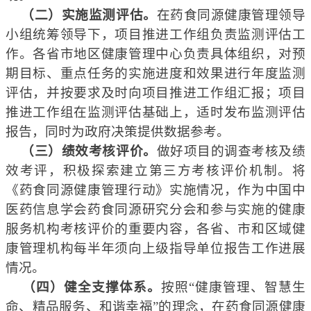
（二）实施监测评估。
在
药食同源
健康管理
领导
小组统筹领导
下
，
项目推进工作组负责监测评估工
作。
各
省市地区
健康管理
中心负责具体组织
，
对预
期目标、重点任务的实施进度和效果进行年度监测
评估，
并按要求及时向项目推进工作组汇报；项目
推进工作组在监测评估基础上，适时发布监测评估
报告，同时为政府决策提供数据参考。
（三）绩效考核评价。
做好
项目的调查考核及绩
效考评，积极
探索建立第三方考核评价机制。
将
《药食同源
健康管理行动
》实施情况
，
作为中国中
医药信息学会药食同源研究分会
和参与实施的健康
服务机构
考核评价的重要内容，各
省、市和区域健
康管理机构
每半年
须
向
上级指导单位报告工作进展
情况。
（四）健全支撑体系。
按照“健康管理、智慧生
命、精品服务、和谐幸福”的理念，
在药食同源
健康