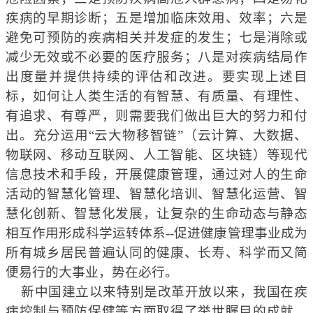
疾病的早期诊断
；五是
增加临床效用、效率
；六是
避免可预防的疾病相关并发症的发生
；七是
消除或
减少无效或不必要的医疗服务
；八是
对疾病结局作
出度量并提供持续的评估和改进。
要
实现上述目
标，如何让人类生活的有智慧、有质量、有理性、
有追求、有尊严，则需要我们做出巨大的努力和付
出。充分运用“
云大物移智
链
”（
云计算、大数据、
物联网、移动互联网、人工智能
、
区块链）等
现代
信息技术和手段，开展健康管理，通过对人的生命
活动的智慧化管理、智慧化培训、智慧化运营、智
慧化创新、智慧化发展，让复杂的生命动态与静态
相互作用形成科学运转体系--促进健康管理事业成为
所有城乡居民普遍认同的健康、长寿、科学而又简
便易行的大事业，势在必行。
新中国建立以来特别是改革开放以来，我国在疾
病控制与预防保健等方面取得了举世瞩目的成就，